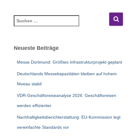
S
u
c
h
e
Neueste Beiträge
n
n
Messe Dortmund: Größtes Infrastrukturprojekt geplant
a
c
Deutschlands Messekapazitäten bleiben auf hohem
h
Niveau stabil
:
VDR-Geschäftsreiseanalyse 2026: Geschäftsreisen
werden effizienter
Nachhaltigkeitsberichterstattung: EU-Kommission legt
vereinfachte Standards vor