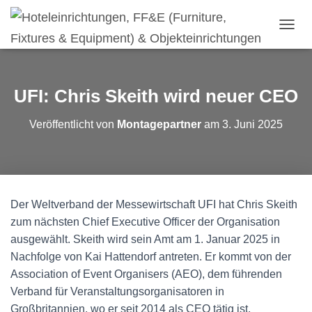
N
A
V
I
G
UFI: Chris Skeith wird neuer CEO
A
T
Veröffentlicht von
Montagepartner
am
3. Juni 2025
I
O
N
U
M
S
Der Weltverband der Messewirtschaft UFI hat Chris Skeith
C
H
zum nächsten Chief Executive Officer der Organisation
A
ausgewählt. Skeith wird sein Amt am 1. Januar 2025 in
L
Nachfolge von Kai Hattendorf antreten. Er kommt von der
T
Association of Event Organisers (AEO), dem führenden
E
N
Verband für Veranstaltungsorganisatoren in
Großbritannien, wo er seit 2014 als CEO tätig ist.