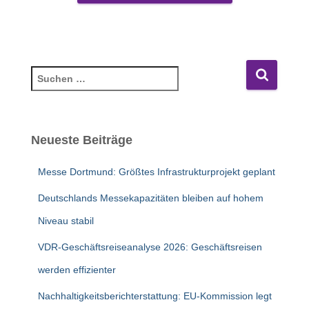
S
u
c
h
e
Neueste Beiträge
n
n
Messe Dortmund: Größtes Infrastrukturprojekt geplant
a
c
Deutschlands Messekapazitäten bleiben auf hohem
h
Niveau stabil
:
VDR-Geschäftsreiseanalyse 2026: Geschäftsreisen
werden effizienter
Nachhaltigkeitsberichterstattung: EU-Kommission legt