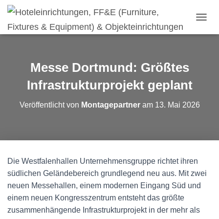
N
A
V
I
G
Messe Dortmund: Größtes
A
T
Infrastrukturprojekt geplant
I
O
Veröffentlicht von
Montagepartner
am
13. Mai 2026
N
U
M
S
C
H
Die Westfalenhallen Unternehmensgruppe richtet ihren
A
südlichen Geländebereich grundlegend neu aus. Mit zwei
L
T
neuen Messehallen, einem modernen Eingang Süd und
E
einem neuen Kongresszentrum entsteht das größte
N
zusammenhängende Infrastrukturprojekt in der mehr als