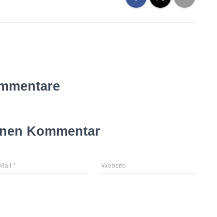
mmentare
inen Kommentar
Mail
*
Website