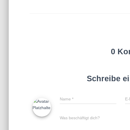
0 Ko
Schreibe e
Name
*
E-
Was beschäftigt dich?