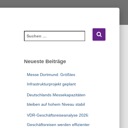
S
u
c
h
e
Neueste Beiträge
n
n
Messe Dortmund: Größtes
a
c
Infrastrukturprojekt geplant
h
Deutschlands Messekapazitäten
:
bleiben auf hohem Niveau stabil
VDR-Geschäftsreiseanalyse 2026:
Geschäftsreisen werden effizienter