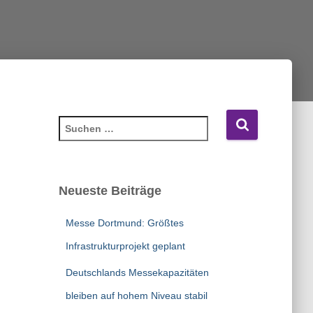
S
u
c
h
e
Neueste Beiträge
n
n
Messe Dortmund: Größtes
a
c
Infrastrukturprojekt geplant
h
Deutschlands Messekapazitäten
:
bleiben auf hohem Niveau stabil