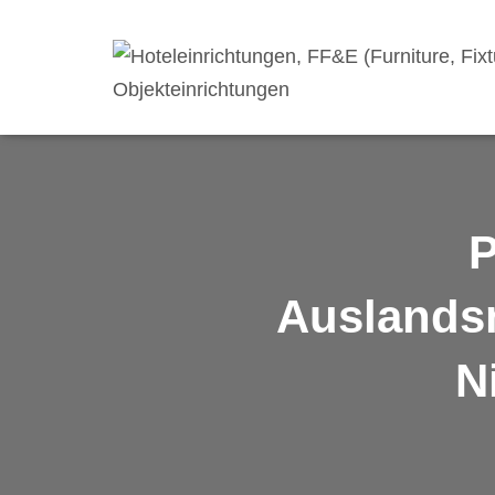
P
Auslands
N