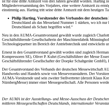
ist für eine dritte Amtszeit von drei Jahren gewählt worden. Hartin
Mitgliederversammlung des Vorjahres, eine weitere Amtszeit zu ermö
einstimmig aus. Harting tritt seine dritte Amtszeit mit dem heutigen Ta
Philip Harting, Vorsitzender des Verbandes der deutsche
Deutschland als das Messeland Nummer 1 stärken, wo ich nur k
Deutschland als Schatz begriffen wird.“
Neu in den AUMA-Gesamtvorstand gewählt wurde zugleich Charlotte F
Geschäftsführende Gesellschafterin der Maschinenfabrik Mönning
Technologiepartner im Bereich der Antriebstechnik und entwickeln u
Erneut in den Gesamtvorstand gewählt worden sind zugleich Herma
Kompressoren SE), Oliver P. Kuhrt (Geschäftsführer der Messe Ess
Geschäftsführender Gesellschafter der Doepke Schaltgeräte GmbH)
Der Gesamtvorstand des Verbands der deutschen Messewirtschaft AUMA 
Handwerks und Handels sowie von Messeveranstaltern. Der Vorsitzend
AUMA-Vorsitzende und sein zweiter Stellvertreter (derzeit Klaus Kre
NürnbergMesse) immer einer Messegesellschaft. Alle Personen werden 
Der AUMA ist der Ausstellungs- und Messe-Ausschuss der Deutschen Wir
mittleren Messegesellschaften Deutschlands, internationaler Veranst