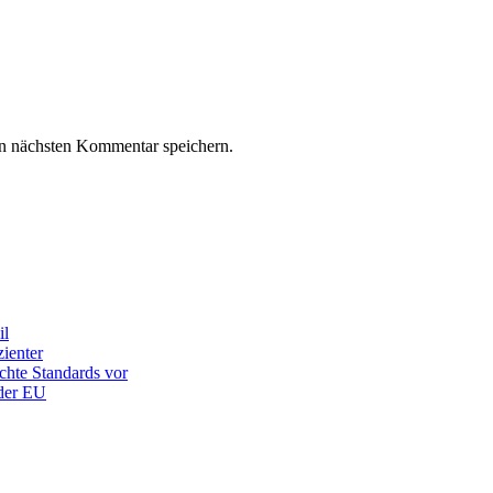
n nächsten Kommentar speichern.
il
ienter
chte Standards vor
 der EU