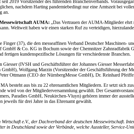
g ist seit 2019 Vorsitzender des führenden Branchenverbands. Vorausg
glichen, nachdem Harting pandemiebedingt nur eine Amtszeit bei vollem
g an.
n Messewirtschaft AUMA:
„Das Vertrauen der AUMA-Mitglieder ehrt 
ann. Weltweit haben wir einen starken Ruf zu verteidigen, hierzuland
inger (37), die den messeaffinen Verband Deutscher Maschinen- und 
hoff GmbH & Co. KG in Bochum sowie der Chemnitzer Zahnradfabrik
nd fertigen kundenspezifische Lösungen für verschiedenste Branchen.
nn Giesser (IVSH und Geschäftsführer der Johannes Giesser Messerf
en GmbH), Wolfgang Marzin (Vorsitzender der Geschäftsführung der 
, Peter Ottmann (CEO der NürnbergMesse GmbH), Dr. Reinhard Pfeiff
besteht aus bis zu 22 ehrenamtlichen Mitgliedern. Er setzt sich zusa
e wird von der Mitgliederversammlung gewählt. Der Gesamtvorstand wä
mers, Paradies GmbH, Neukirchen-Vluyn) gehören immer der ausstellende
jeweils für drei Jahre in das Ehrenamt gewählt.
tschaft e.V., der Dachverband der deutschen Messewirtschaft. Internat
alter in Deutschland sowie der Verbände, welche Aussteller, Service-