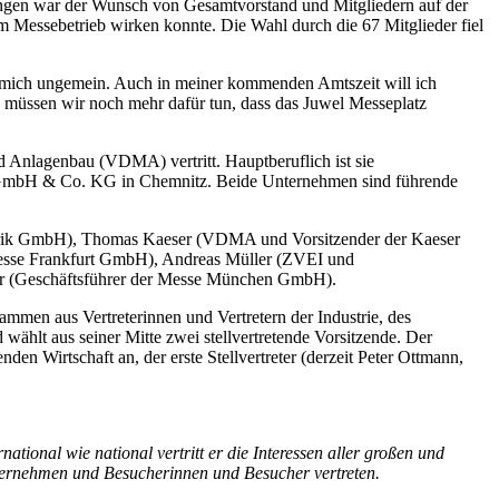
egangen war der Wunsch von Gesamtvorstand und Mitgliedern auf der
 Messebetrieb wirken konnte. Die Wahl durch die 67 Mitglieder fiel
mich ungemein. Auch in meiner kommenden Amtszeit will ich
e müssen wir noch mehr dafür tun, dass das Juwel Messeplatz
Anlagenbau (VDMA) vertritt. Hauptberuflich ist sie
 GmbH & Co. KG in Chemnitz. Beide Unternehmen sind führende
abrik GmbH), Thomas Kaeser (VDMA und Vorsitzender der Kaeser
Messe Frankfurt GmbH), Andreas Müller (ZVEI und
er (Geschäftsführer der Messe München GmbH).
mmen aus Vertreterinnen und Vertretern der Industrie, des
hlt aus seiner Mitte zwei stellvertretende Vorsitzende. Der
n Wirtschaft an, der erste Stellvertreter (derzeit Peter Ottmann,
ional wie national vertritt er die Interessen aller großen und
Unternehmen und Besucherinnen und Besucher vertreten.