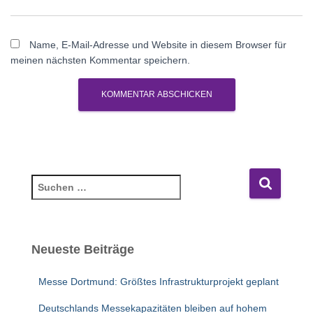
Name, E-Mail-Adresse und Website in diesem Browser für
meinen nächsten Kommentar speichern.
S
u
c
h
e
Neueste Beiträge
n
n
Messe Dortmund: Größtes Infrastrukturprojekt geplant
a
c
Deutschlands Messekapazitäten bleiben auf hohem