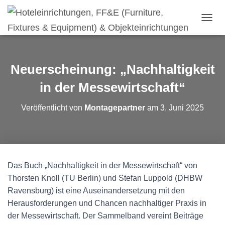
N
A
V
I
G
Neuerscheinung: „Nachhaltigkeit
A
T
in der Messewirtschaft“
I
O
Veröffentlicht von
Montagepartner
am
3. Juni 2025
N
U
M
S
C
H
Das Buch „Nachhaltigkeit in der Messewirtschaft“ von
A
Thorsten Knoll (TU Berlin) und Stefan Luppold (DHBW
L
T
Ravensburg) ist eine Auseinandersetzung mit den
E
Herausforderungen und Chancen nachhaltiger Praxis in
N
der Messewirtschaft. Der Sammelband vereint Beiträge