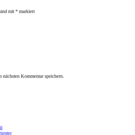
sind mit
*
markiert
n nächsten Kommentar speichern.
il
ienter