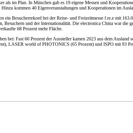
ker als im Plan. In München gab es 19 eigene Messen und Kooperatione
war. Hinzu kommen 40 Eigenveranstaltungen und Kooperationen im Ausl
 ein Besucherrekord bei der Reise- und Freizeitmesse f.re.e mit 163.0
ern, Besuchern und der Internationalität. Die electronica China war di
 verkaufte 68 Prozent mehr Fläche.
hen bei: Fast 60 Prozent der Aussteller kamen 2023 aus dem Ausland s
rozent), LASER world of PHOTONICS (65 Prozent) und ISPO mit 93 Proz