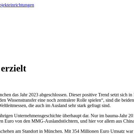
rzielt
hen das Jahr 2023 abgeschlossen. Dieser positive Trend setzt sich 
r den Wissenstransfer eine noch zentralere Rolle spielen“, sind die be
eltleitmessen, die auch im Ausland sehr stark gefragt sind.
0-jährigen Unternehmensgeschichte überhaupt dar. Nur im bauma-Jahr 2
en Euro von den MMG-Auslandstöchtern, und hier vor allem aus China,
eschehen am Standort in München. Mit 354 Millionen Euro Umsatz war die