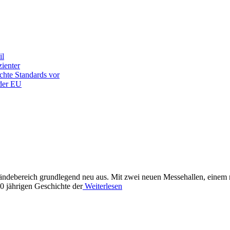
il
ienter
chte Standards vor
 der EU
eländebereich grundlegend neu aus. Mit zwei neuen Messehallen, eine
0 jährigen Geschichte der
Weiterlesen