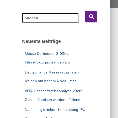
S
u
c
h
e
Neueste Beiträge
n
n
Messe Dortmund: Größtes
a
c
Infrastrukturprojekt geplant
h
Deutschlands Messekapazitäten
:
bleiben auf hohem Niveau stabil
VDR-Geschäftsreiseanalyse 2026:
Geschäftsreisen werden effizienter
Nachhaltigkeitsberichterstattung: EU-