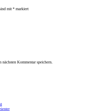
sind mit
*
markiert
n nächsten Kommentar speichern.
il
ienter