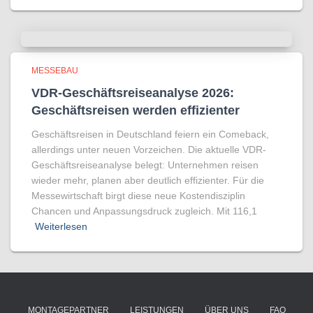
MESSEBAU
VDR-Geschäftsreiseanalyse 2026:
Geschäftsreisen werden effizienter
Geschäftsreisen in Deutschland feiern ein Comeback,
allerdings unter neuen Vorzeichen. Die aktuelle VDR-
Geschäftsreiseanalyse belegt: Unternehmen reisen
wieder mehr, planen aber deutlich effizienter. Für die
Messewirtschaft birgt diese neue Kostendisziplin
Chancen und Anpassungsdruck zugleich. Mit 116,1
Weiterlesen
MONTAGEPARTNER
LEISTUNGEN
ÜBER UNS
FAQ