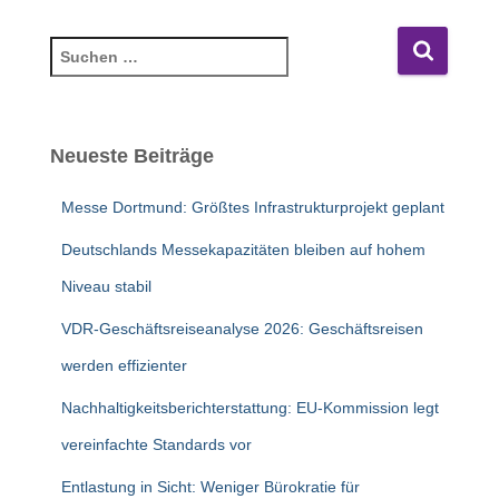
S
u
c
h
e
Neueste Beiträge
n
n
Messe Dortmund: Größtes Infrastrukturprojekt geplant
a
c
Deutschlands Messekapazitäten bleiben auf hohem
h
Niveau stabil
:
VDR-Geschäftsreiseanalyse 2026: Geschäftsreisen
werden effizienter
Nachhaltigkeitsberichterstattung: EU-Kommission legt
vereinfachte Standards vor
Entlastung in Sicht: Weniger Bürokratie für