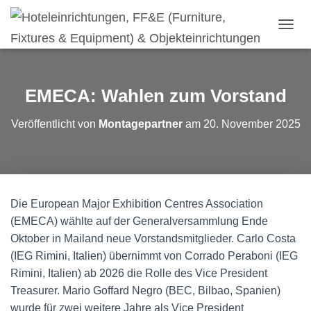
N
A
V
I
G
EMECA: Wahlen zum Vorstand
A
T
Veröffentlicht von
Montagepartner
am
20. November 2025
I
O
N
U
M
S
Die European Major Exhibition Centres Association
C
H
(EMECA) wählte auf der Generalversammlung Ende
A
Oktober in Mailand neue Vorstandsmitglieder. Carlo Costa
L
(IEG Rimini, Italien) übernimmt von Corrado Peraboni (IEG
T
Rimini, Italien) ab 2026 die Rolle des Vice President
E
N
Treasurer. Mario Goffard Negro (BEC, Bilbao, Spanien)
wurde für zwei weitere Jahre als Vice President