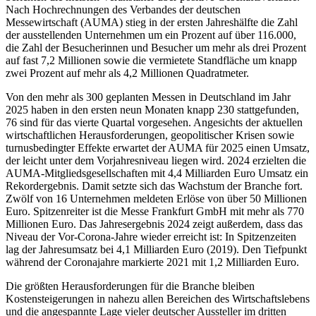
Nach Hochrechnungen des Verbandes der deutschen
Messewirtschaft (AUMA) stieg in der ersten Jahreshälfte die Zahl
der ausstellenden Unternehmen um ein Prozent auf über 116.000,
die Zahl der Besucherinnen und Besucher um mehr als drei Prozent
auf fast 7,2 Millionen sowie die vermietete Standfläche um knapp
zwei Prozent auf mehr als 4,2 Millionen Quadratmeter.
Von den mehr als 300 geplanten Messen in Deutschland im Jahr
2025 haben in den ersten neun Monaten knapp 230 stattgefunden,
76 sind für das vierte Quartal vorgesehen. Angesichts der aktuellen
wirtschaftlichen Herausforderungen, geopolitischer Krisen sowie
turnusbedingter Effekte erwartet der AUMA für 2025 einen Umsatz,
der leicht unter dem Vorjahresniveau liegen wird. 2024 erzielten die
AUMA-Mitgliedsgesellschaften mit 4,4 Milliarden Euro Umsatz ein
Rekordergebnis. Damit setzte sich das Wachstum der Branche fort.
Zwölf von 16 Unternehmen meldeten Erlöse von über 50 Millionen
Euro. Spitzenreiter ist die Messe Frankfurt GmbH mit mehr als 770
Millionen Euro. Das Jahresergebnis 2024 zeigt außerdem, dass das
Niveau der Vor-Corona-Jahre wieder erreicht ist: In Spitzenzeiten
lag der Jahresumsatz bei 4,1 Milliarden Euro (2019). Den Tiefpunkt
während der Coronajahre markierte 2021 mit 1,2 Milliarden Euro.
Die größten Herausforderungen für die Branche bleiben
Kostensteigerungen in nahezu allen Bereichen des Wirtschaftslebens
und die angespannte Lage vieler deutscher Aussteller im dritten