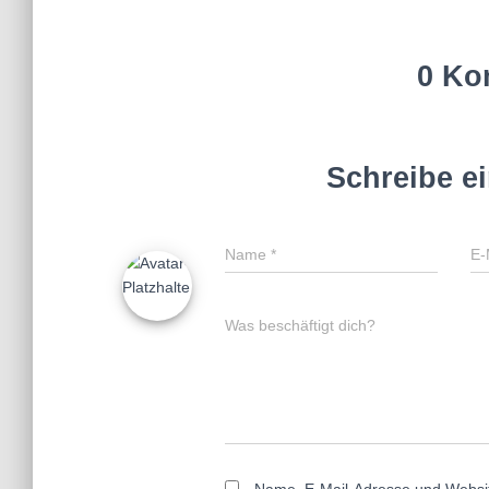
0 Ko
Schreibe e
Name
*
E-
Was beschäftigt dich?