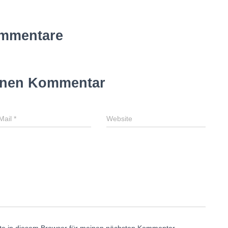
mmentare
inen Kommentar
Mail
*
Website