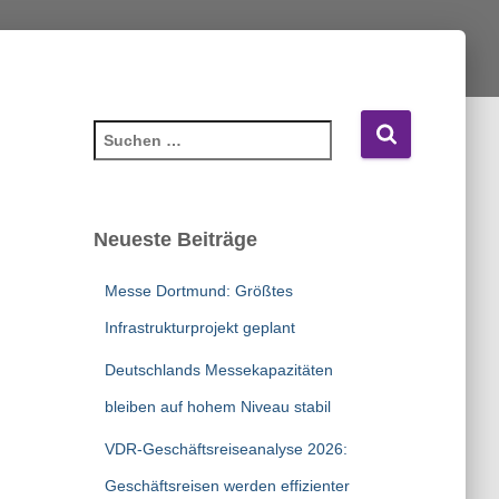
S
u
c
h
e
Neueste Beiträge
n
n
Messe Dortmund: Größtes
a
c
Infrastrukturprojekt geplant
h
Deutschlands Messekapazitäten
:
bleiben auf hohem Niveau stabil
VDR-Geschäftsreiseanalyse 2026:
Geschäftsreisen werden effizienter