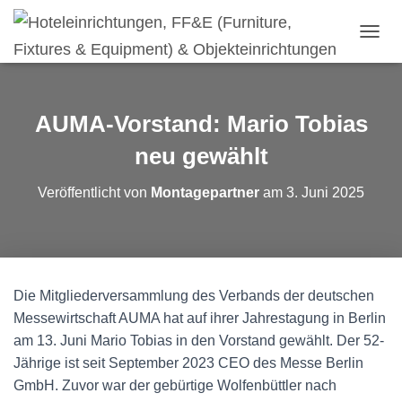
N
A
V
I
G
AUMA-Vorstand: Mario Tobias
A
T
neu gewählt
I
O
Veröffentlicht von
Montagepartner
am
3. Juni 2025
N
U
M
S
C
H
Die Mitgliederversammlung des Verbands der deutschen
A
Messewirtschaft AUMA hat auf ihrer Jahrestagung in Berlin
L
T
am 13. Juni Mario Tobias in den Vorstand gewählt. Der 52-
E
Jährige ist seit September 2023 CEO des Messe Berlin
N
GmbH. Zuvor war der gebürtige Wolfenbüttler nach