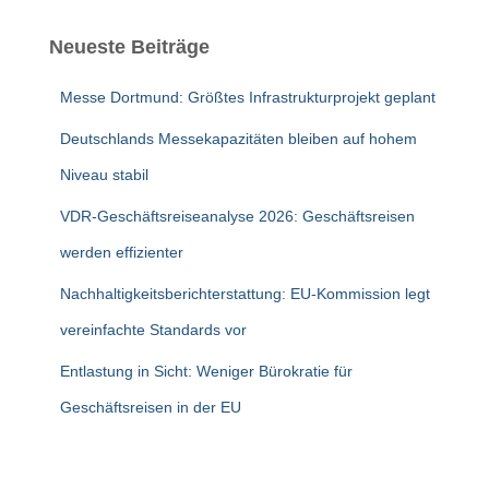
h
e
Neueste Beiträge
n
n
Messe Dortmund: Größtes Infrastrukturprojekt geplant
a
c
Deutschlands Messekapazitäten bleiben auf hohem
h
Niveau stabil
:
VDR-Geschäftsreiseanalyse 2026: Geschäftsreisen
werden effizienter
Nachhaltigkeitsberichterstattung: EU-Kommission legt
vereinfachte Standards vor
Entlastung in Sicht: Weniger Bürokratie für
Geschäftsreisen in der EU