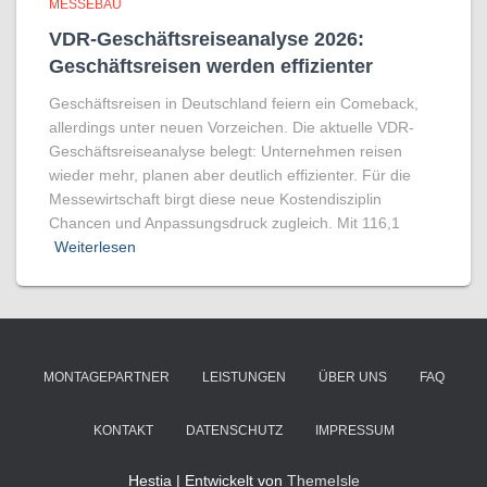
MESSEBAU
VDR-Geschäftsreiseanalyse 2026:
Geschäftsreisen werden effizienter
Geschäftsreisen in Deutschland feiern ein Comeback,
allerdings unter neuen Vorzeichen. Die aktuelle VDR-
Geschäftsreiseanalyse belegt: Unternehmen reisen
wieder mehr, planen aber deutlich effizienter. Für die
Messewirtschaft birgt diese neue Kostendisziplin
Chancen und Anpassungsdruck zugleich. Mit 116,1
Weiterlesen
MONTAGEPARTNER
LEISTUNGEN
ÜBER UNS
FAQ
KONTAKT
DATENSCHUTZ
IMPRESSUM
Hestia | Entwickelt von
ThemeIsle