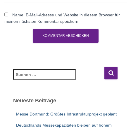
Name, E-Mail-Adresse und Website in diesem Browser für
meinen nächsten Kommentar speichern.
S
u
c
h
e
Neueste Beiträge
n
n
Messe Dortmund: Größtes Infrastrukturprojekt geplant
a
c
Deutschlands Messekapazitäten bleiben auf hohem
h