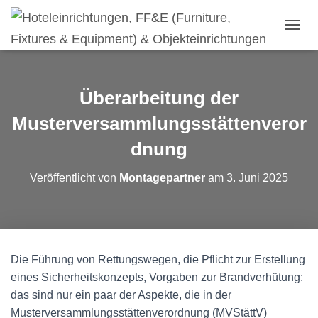
N
A
V
I
G
Überarbeitung der
A
T
Musterversammlungsstättenveror
I
dnung
O
N
U
Veröffentlicht von
Montagepartner
am
3. Juni 2025
M
S
C
H
A
L
Die Führung von Rettungswegen, die Pflicht zur Erstellung
T
eines Sicherheitskonzepts, Vorgaben zur Brandverhütung:
E
N
das sind nur ein paar der Aspekte, die in der
Musterversammlungsstättenverordnung (MVStättV)