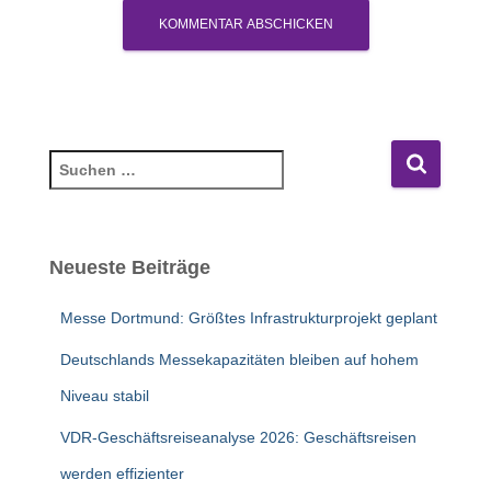
S
u
c
h
e
Neueste Beiträge
n
n
Messe Dortmund: Größtes Infrastrukturprojekt geplant
a
c
Deutschlands Messekapazitäten bleiben auf hohem
h
Niveau stabil
:
VDR-Geschäftsreiseanalyse 2026: Geschäftsreisen
werden effizienter