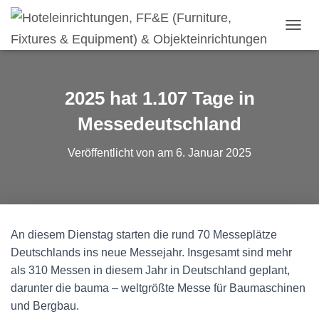
N
A
V
I
G
2025 hat 1.107 Tage in
A
T
Messedeutschland
I
O
Veröffentlicht von
am
6. Januar 2025
N
U
M
S
C
H
An diesem Dienstag starten die rund 70 Messeplätze
A
Deutschlands ins neue Messejahr. Insgesamt sind mehr
L
T
als 310 Messen in diesem Jahr in Deutschland geplant,
E
darunter die bauma – weltgrößte Messe für Baumaschinen
N
und Bergbau.