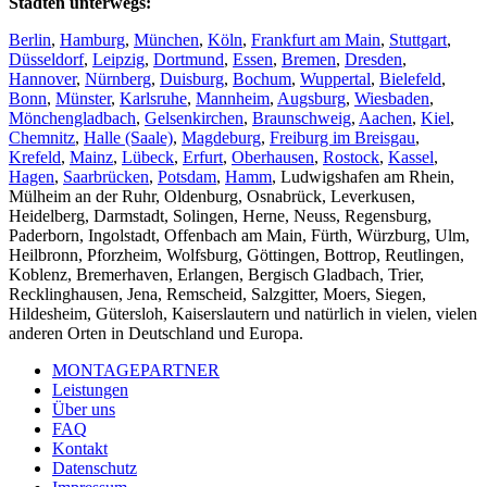
Städten unterwegs:
Berlin
,
Hamburg
,
München
,
Köln
,
Frankfurt am Main
,
Stuttgart
,
Düsseldorf
,
Leipzig
,
Dortmund
,
Essen
,
Bremen
,
Dresden
,
Hannover
,
Nürnberg
,
Duisburg
,
Bochum
,
Wuppertal
,
Bielefeld
,
Bonn
,
Münster
,
Karlsruhe
,
Mannheim
,
Augsburg
,
Wiesbaden
,
Mönchengladbach
,
Gelsenkirchen
,
Braunschweig
,
Aachen
,
Kiel
,
Chemnitz
,
Halle (Saale)
,
Magdeburg
,
Freiburg im Breisgau
,
Krefeld
,
Mainz
,
Lübeck
,
Erfurt
,
Oberhausen
,
Rostock
,
Kassel
,
Hagen
,
Saarbrücken
,
Potsdam
,
Hamm
, Ludwigshafen am Rhein,
Mülheim an der Ruhr, Oldenburg, Osnabrück, Leverkusen,
Heidelberg, Darmstadt, Solingen, Herne, Neuss, Regensburg,
Paderborn, Ingolstadt, Offenbach am Main, Fürth, Würzburg, Ulm,
Heilbronn, Pforzheim, Wolfsburg, Göttingen, Bottrop, Reutlingen,
Koblenz, Bremerhaven, Erlangen, Bergisch Gladbach, Trier,
Recklinghausen, Jena, Remscheid, Salzgitter, Moers, Siegen,
Hildesheim, Gütersloh, Kaiserslautern und natürlich in vielen, vielen
anderen Orten in Deutschland und Europa.
MONTAGEPARTNER
Leistungen
Über uns
FAQ
Kontakt
Datenschutz