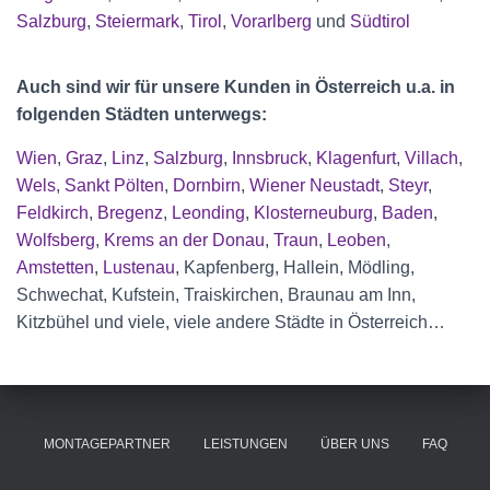
Salzburg
,
Steiermark
,
Tirol
,
Vorarlberg
und
Südtirol
Auch sind wir für unsere Kunden in Österreich u.a. in
folgenden Städten unterwegs:
Wien
,
Graz
,
Linz
,
Salzburg
,
Innsbruck
,
Klagenfurt
,
Villach
,
Wels
,
Sankt Pölten
,
Dornbirn
,
Wiener Neustadt
,
Steyr
,
Feldkirch
,
Bregenz
,
Leonding
,
Klosterneuburg
,
Baden
,
Wolfsberg
,
Krems an der Donau
,
Traun
,
Leoben
,
Amstetten
,
Lustenau
, Kapfenberg, Hallein, Mödling,
Schwechat, Kufstein, Traiskirchen, Braunau am Inn,
Kitzbühel und viele, viele andere Städte in Österreich…
MONTAGEPARTNER
LEISTUNGEN
ÜBER UNS
FAQ