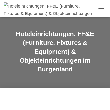
N
A
V
I
G
Hoteleinrichtungen, FF&E
A
T
(Furniture, Fixtures &
I
Equipment) &
O
N
Objekteinrichtungen im
U
M
Burgenland
S
C
H
A
L
T
E
N